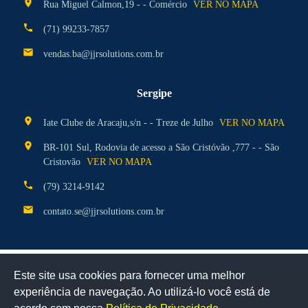
location_on
Rua Miguel Calmon,19 - - Comércio
VER NO MAPA
phone
(71) 99233-7857
mail
vendas.ba@jjrsolutions.com.br
Sergipe
location_on
Iate Clube de Aracaju,s/n - - Treze de Julho
VER NO MAPA
location_on
BR-101 Sul, Rodovia de acesso a São Cristóvão ,777 - - São
Cristovão
VER NO MAPA
phone
(79) 3214-9142
mail
contato.se@jjrsolutions.com.br
Este site usa cookies para fornecer uma melhor
Certificados
experiência de navegação. Ao utilizá-lo você está de
Clique aqui para ver a disponibilidade