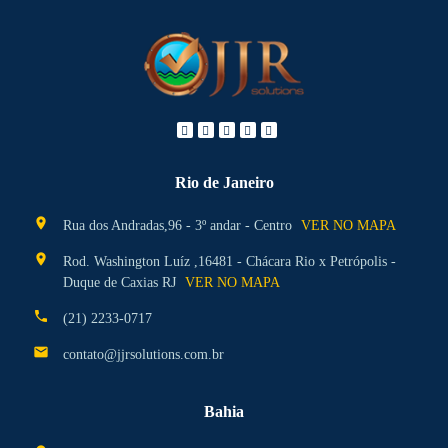
Rio de Janeiro
location_on
Rua dos Andradas,96 - 3º andar - Centro
VER NO MAPA
location_on
Rod. Washington Luíz ,16481 - Chácara Rio x Petrópolis -
Duque de Caxias RJ
VER NO MAPA
phone
(21) 2233-0717
mail
contato@jjrsolutions.com.br
Bahia