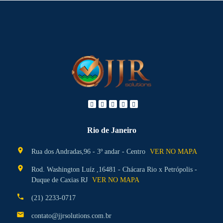
Rio de Janeiro
location_on
Rua dos Andradas,96 - 3º andar - Centro
VER NO MAPA
location_on
Rod. Washington Luíz ,16481 - Chácara Rio x Petrópolis -
Duque de Caxias RJ
VER NO MAPA
phone
(21) 2233-0717
mail
contato@jjrsolutions.com.br