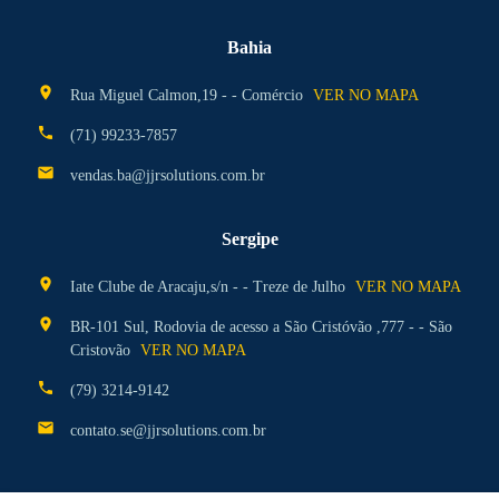
Bahia
location_on
Rua Miguel Calmon,19 - - Comércio
VER NO MAPA
phone
(71) 99233-7857
mail
vendas.ba@jjrsolutions.com.br
Sergipe
location_on
Iate Clube de Aracaju,s/n - - Treze de Julho
VER NO MAPA
location_on
BR-101 Sul, Rodovia de acesso a São Cristóvão ,777 - - São
Cristovão
VER NO MAPA
phone
(79) 3214-9142
mail
contato.se@jjrsolutions.com.br