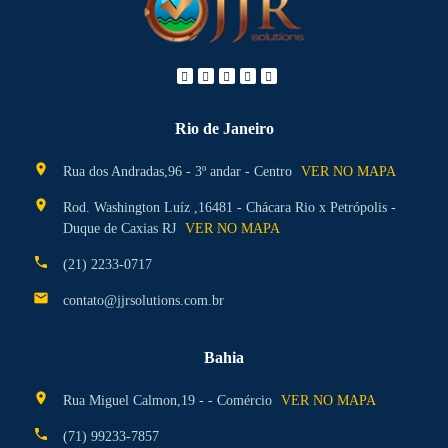
Rio de Janeiro
location_on
Rua dos Andradas,96 - 3º andar - Centro
VER NO MAPA
location_on
Rod. Washington Luíz ,16481 - Chácara Rio x Petrópolis -
Duque de Caxias RJ
VER NO MAPA
phone
(21) 2233-0717
mail
contato@jjrsolutions.com.br
Bahia
location_on
Rua Miguel Calmon,19 - - Comércio
VER NO MAPA
phone
(71) 99233-7857