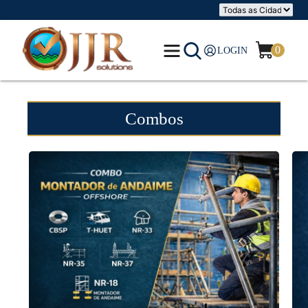
0
LOGIN
Combos