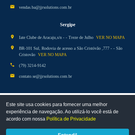
mail
vendas.ba@jjrsolutions.com.br
Sergipe
location_on
Iate Clube de Aracaju,s/n - - Treze de Julho
VER NO MAPA
location_on
BR-101 Sul, Rodovia de acesso a São Cristóvão ,777 - - São
Cristovão
VER NO MAPA
phone
(79) 3214-9142
mail
contato.se@jjrsolutions.com.br
Este site usa cookies para fornecer uma melhor
Certificados
experiência de navegação. Ao utilizá-lo você está de
Clique aqui para ver a disponibilidade
acordo com nossa
Política de Privacidade