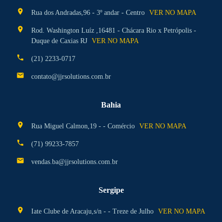
location_on
Rua dos Andradas,96 - 3º andar - Centro
VER NO MAPA
location_on
Rod. Washington Luíz ,16481 - Chácara Rio x Petrópolis -
Duque de Caxias RJ
VER NO MAPA
phone
(21) 2233-0717
mail
contato@jjrsolutions.com.br
Bahia
location_on
Rua Miguel Calmon,19 - - Comércio
VER NO MAPA
phone
(71) 99233-7857
mail
vendas.ba@jjrsolutions.com.br
Sergipe
location_on
Iate Clube de Aracaju,s/n - - Treze de Julho
VER NO MAPA