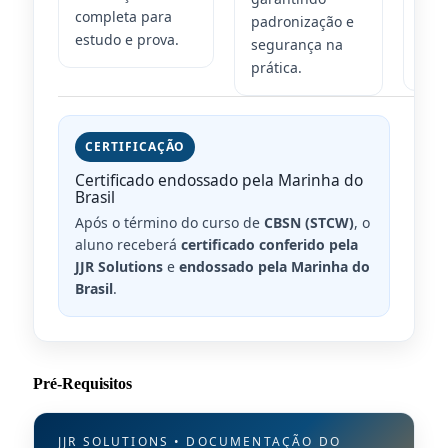
completa para
aos 
padronização e
estudo e prova.
tre
segurança na
prát
prática.
CERTIFICAÇÃO
Certificado endossado pela Marinha do
Brasil
Após o término do curso de
CBSN (STCW)
, o
aluno receberá
certificado conferido pela
JJR Solutions
e
endossado pela Marinha do
Brasil
.
Pré-Requisitos
JJR SOLUTIONS • DOCUMENTAÇÃO DO