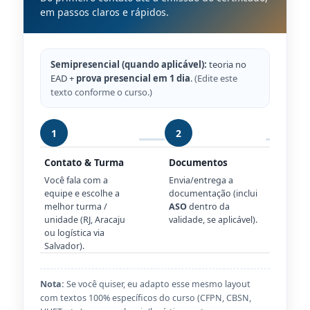
em passos claros e rápidos.
Semipresencial (quando aplicável):
teoria no
EAD +
prova presencial em 1 dia
.
(Edite este
texto conforme o curso.)
1
2
3
Contato & Turma
Documentos
Ma
Você fala com a
Envia/entrega a
Con
equipe e escolhe a
documentação (inclui
mat
melhor turma /
ASO
dentro da
ofi
unidade (RJ, Aracaju
validade, se aplicável).
(ag
ou logística via
reg
Salvador).
Nota:
Se você quiser, eu adapto esse mesmo layout
com textos 100% específicos do curso (CFPN, CBSN,