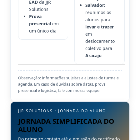
EAD
da JJR
Salvador:
Solutions
reunimos os
Prova
alunos para
presencial
em
levar e trazer
um único dia
em
deslocamento
coletivo para
Aracaju
Observação: Informações sujeitas a ajustes de turma e
agenda. Em caso de dúvidas sobre datas, prova
presencial e logística, fale com nossa equipe.
JJR SOLUTIONS • JORNADA DO ALUNO
JORNADA SIMPLIFICADA DO
ALUNO
Do primeiro contato até a emissão do certificado,