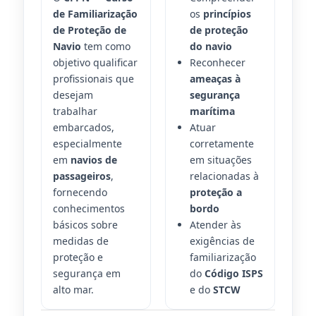
de Familiarização
os
princípios
de Proteção de
de proteção
Navio
tem como
do navio
objetivo qualificar
Reconhecer
profissionais que
ameaças à
desejam
segurança
trabalhar
marítima
embarcados,
Atuar
especialmente
corretamente
em
navios de
em situações
passageiros
,
relacionadas à
fornecendo
proteção a
conhecimentos
bordo
básicos sobre
Atender às
medidas de
exigências de
proteção e
familiarização
segurança em
do
Código ISPS
alto mar.
e do
STCW