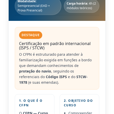
Modalidade:
Carga horária:
4h (2
Semipresencial (EAD +
módulos teóricos)
Prova Presencial)
DESTAQUE
Certificação em padrão internacional
(ISPS / STCW)
O CFPN é estruturado para atender à
familiarização exigida em funções a bordo
que demandam conhecimentos de
proteção do navio
, seguindo os
referenciais do
Código ISPS
e do
STCW-
1978
(e suas emendas).
1. O QUE É O
2. OBJETIVO DO
CFPN
CURSO
O
CFPN — Curso
Compreender