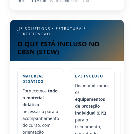
HUET, etc.) e com os locais/logística exatos.
JJR SOLUTIONS • ESTRUTURA E
CERTIFICAÇÃO
O QUE ESTÁ INCLUSO NO
CBSN (STCW)
MATERIAL
EPI INCLUSO
TR
DIDÁTICO
NÁ
Disponibilizamos
Fornecemos
todo
Nos
os
o material
alu
equipamentos
didático
pre
de proteção
necessário para o
pre
individual (EPI)
acompanhamento
com 
para o
do curso, com
ofe
treinamento,
orientação
tra
garantindo