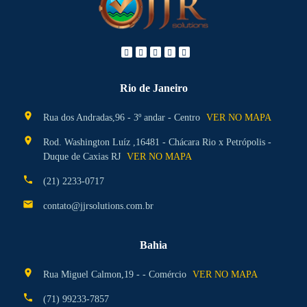
Rio de Janeiro
location_on
Rua dos Andradas,96 - 3º andar - Centro
VER NO MAPA
location_on
Rod. Washington Luíz ,16481 - Chácara Rio x Petrópolis -
Duque de Caxias RJ
VER NO MAPA
phone
(21) 2233-0717
mail
contato@jjrsolutions.com.br
Bahia
location_on
Rua Miguel Calmon,19 - - Comércio
VER NO MAPA
phone
(71) 99233-7857