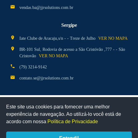
mail
vendas.ba@jjrsolutions.com.br
Sergipe
location_on
Iate Clube de Aracaju,s/n - - Treze de Julho
VER NO MAPA
location_on
BR-101 Sul, Rodovia de acesso a São Cristóvão ,777 - - São
Cristovão
VER NO MAPA
phone
(79) 3214-9142
mail
contato.se@jjrsolutions.com.br
Este site usa cookies para fornecer uma melhor
Certificados
experiência de navegação. Ao utilizá-lo você está de
Clique aqui para ver a disponibilidade
acordo com nossa
Política de Privacidade