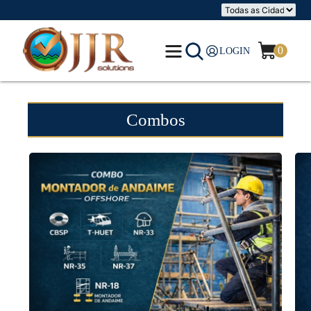
0
LOGIN
Combos