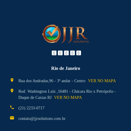
Rio de Janeiro
location_on
Rua dos Andradas,96 - 3º andar - Centro
VER NO MAPA
location_on
Rod. Washington Luíz ,16481 - Chácara Rio x Petrópolis -
Duque de Caxias RJ
VER NO MAPA
phone
(21) 2233-0717
mail
contato@jjrsolutions.com.br