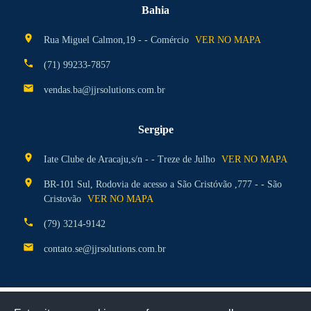
Bahia
location_on
Rua Miguel Calmon,19 - - Comércio
VER NO MAPA
phone
(71) 99233-7857
mail
vendas.ba@jjrsolutions.com.br
Sergipe
location_on
Iate Clube de Aracaju,s/n - - Treze de Julho
VER NO MAPA
location_on
BR-101 Sul, Rodovia de acesso a São Cristóvão ,777 - - São
Cristovão
VER NO MAPA
phone
(79) 3214-9142
mail
contato.se@jjrsolutions.com.br