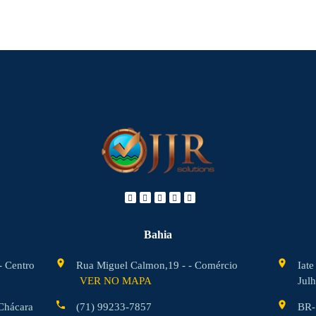
Bahia
location_on
location_on
- Centro
Rua Miguel Calmon,19 - - Comércio
Iate
VER NO MAPA
Jul
phone
location_on
Chácara
(71) 99233-7857
BR-