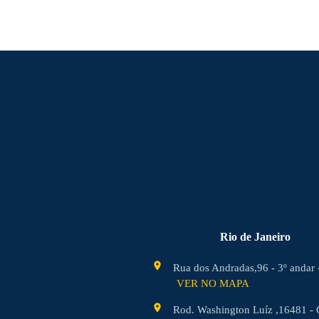
Rio de Janeiro
location_on
Rua dos Andradas,96 - 3º andar 
VER NO MAPA
location_on
Rod. Washington Luíz ,16481 - 