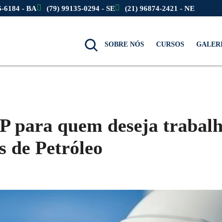
6-6184 - BA
(79) 99135-0294 - SE
(21) 96874-2421 - NE
SOBRE NÓS
CURSOS
GALER
P para quem deseja trabal
 de Petróleo