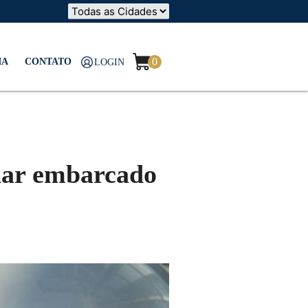
0
IA
CONTATO
LOGIN
har embarcado