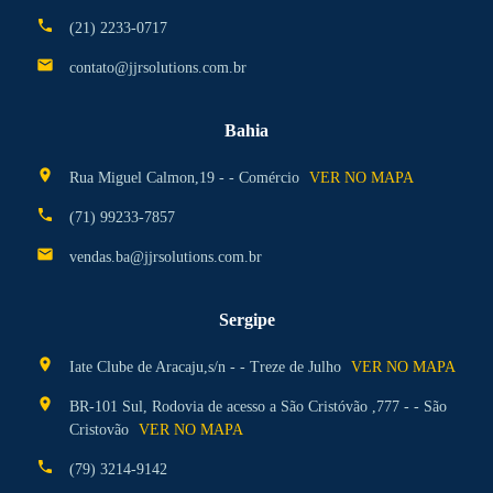
phone
(21) 2233-0717
mail
contato@jjrsolutions.com.br
Bahia
location_on
Rua Miguel Calmon,19 - - Comércio
VER NO MAPA
phone
(71) 99233-7857
mail
vendas.ba@jjrsolutions.com.br
Sergipe
location_on
Iate Clube de Aracaju,s/n - - Treze de Julho
VER NO MAPA
location_on
BR-101 Sul, Rodovia de acesso a São Cristóvão ,777 - - São
Cristovão
VER NO MAPA
phone
(79) 3214-9142